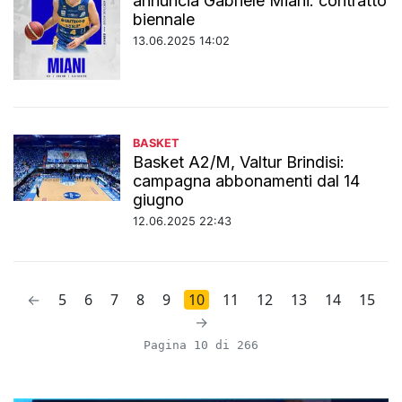
annuncia Gabriele Miani: contratto
biennale
13.06.2025 14:02
BASKET
Basket A2/M, Valtur Brindisi:
campagna abbonamenti dal 14
giugno
12.06.2025 22:43
←
5
6
7
8
9
10
11
12
13
14
15
→
Pagina 10 di 266