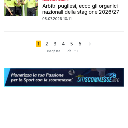
Arbitri pugliesi, ecco gli organici
nazionali della stagione 2026/27
05.07.2026 10:11
1
2
3
4
5
6
→
Pagina 1 di 511