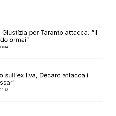
, Giustizia per Taranto attacca: “Il
udo ormai”
03:04
 sull'ex Ilva, Decaro attacca i
ssari
22:13