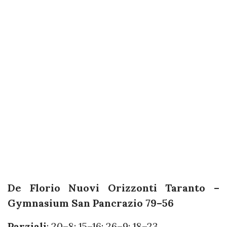
De Florio Nuovi Orizzonti Taranto –
Gymnasium San Pancrazio 79–56
Parziali
: 20–8; 15–16; 26–9; 18–23.