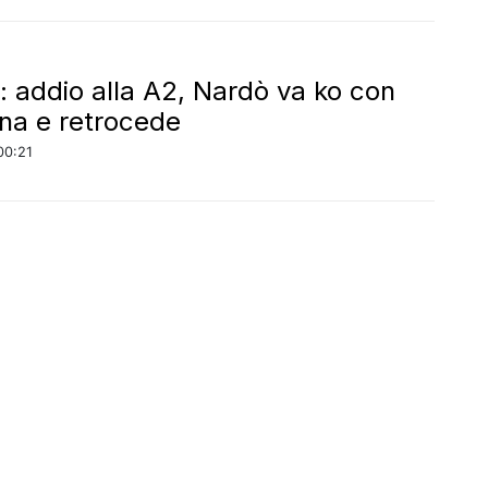
: addio alla A2, Nardò va ko con
a e retrocede
00:21