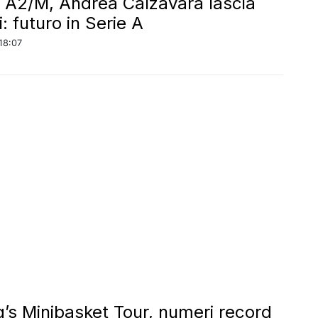
 A2/M, Andrea Calzavara lascia
i: futuro in Serie A
18:07
g’s Minibasket Tour, numeri record