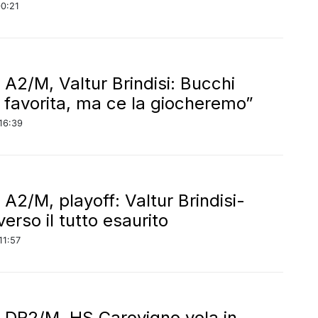
00:21
 A2/M, Valtur Brindisi: Bucchi
i favorita, ma ce la giocheremo”
16:39
 A2/M, playoff: Valtur Brindisi-
verso il tutto esaurito
11:57
 DR2/M, HS Carovigno vola in