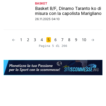
BASKET
Basket B/F, Dinamo Taranto ko di
misura con la capolista Marigliano
26.11.2025 04:10
←
1
2
3
4
5
6
7
8
9
10
→
Pagina 5 di 266