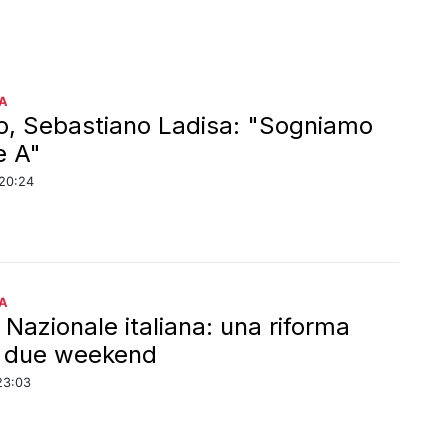
A
o, Sebastiano Ladisa: "Sogniamo
e A"
20:24
A
 Nazionale italiana: una riforma
a due weekend
23:03