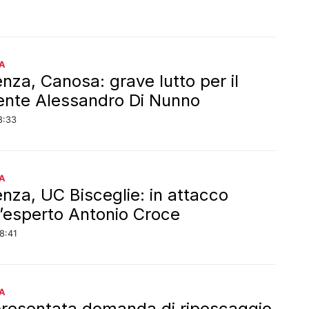
A
enza, Canosa: grave lutto per il
ente Alessandro Di Nunno
8:33
A
enza, UC Bisceglie: in attacco
 l’esperto Antonio Croce
8:41
A
presentata domanda di ripescaggio