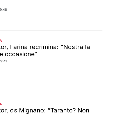
19:46
A
or, Farina recrimina: "Nostra la
re occasione”
19:41
A
tor, ds Mignano: “Taranto? Non