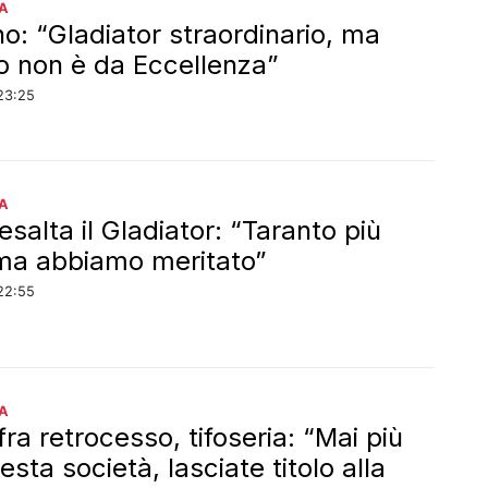
A
o: “Gladiator straordinario, ma
o non è da Eccellenza”
23:25
A
esalta il Gladiator: “Taranto più
 ma abbiamo meritato”
22:55
A
ra retrocesso, tifoseria: “Mai più
sta società, lasciate titolo alla