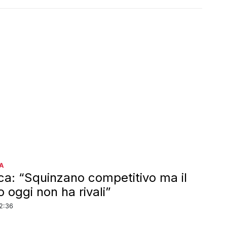
A
a: “Squinzano competitivo ma il
 oggi non ha rivali”
22:36