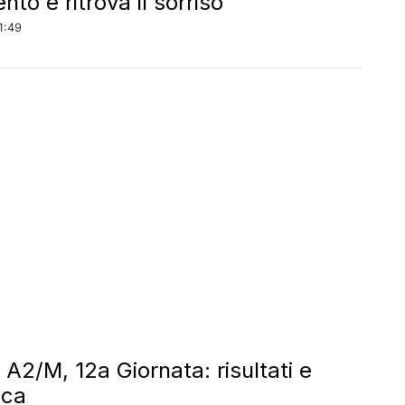
to e ritrova il sorriso
1:49
 A2/M, 12a Giornata: risultati e
ica