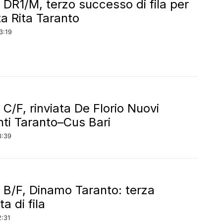
 DR1/M, terzo successo di fila per
ta Rita Taranto
3:19
C/F, rinviata De Florio Nuovi
nti Taranto–Cus Bari
3:39
 B/F, Dinamo Taranto: terza
ta di fila
2:31