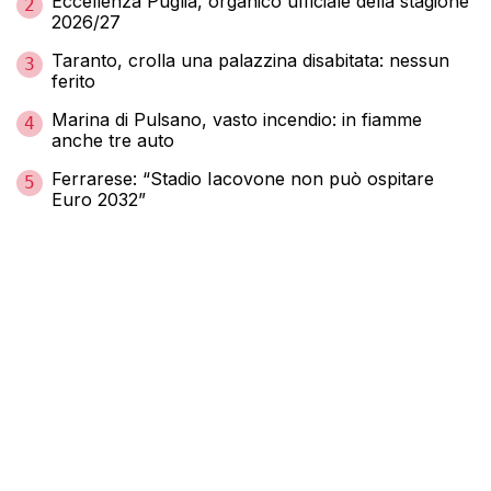
Eccellenza Puglia, organico ufficiale della stagione
2
2026/27
Taranto, crolla una palazzina disabitata: nessun
3
ferito
Marina di Pulsano, vasto incendio: in fiamme
4
anche tre auto
Ferrarese: “Stadio Iacovone non può ospitare
5
Euro 2032”