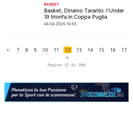
BASKET
Basket, Dinamo Taranto: l’Under
19 trionfa in Coppa Puglia
04.04.2025 10:55
←
7
8
9
10
11
12
13
14
15
16
17
→
Pagina 12 di 266