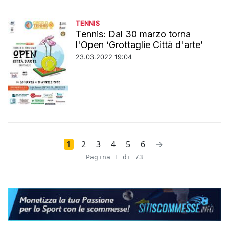
TENNIS
Tennis: Dal 30 marzo torna
l'Open ‘Grottaglie Città d'arte’
23.03.2022 19:04
1
2
3
4
5
6
→
Pagina 1 di 73