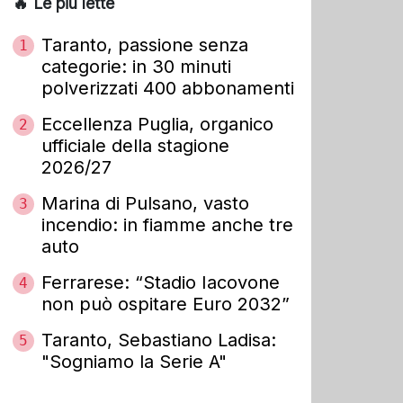
🔥 Le più lette
Taranto, passione senza
1
categorie: in 30 minuti
polverizzati 400 abbonamenti
Eccellenza Puglia, organico
2
ufficiale della stagione
2026/27
Marina di Pulsano, vasto
3
incendio: in fiamme anche tre
auto
Ferrarese: “Stadio Iacovone
4
non può ospitare Euro 2032”
Taranto, Sebastiano Ladisa:
5
"Sogniamo la Serie A"