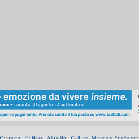
Cronaca
Politica
Attualità
Cultura, Musica e Spettacol