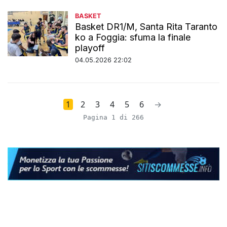
BASKET
Basket DR1/M, Santa Rita Taranto
ko a Foggia: sfuma la finale
playoff
04.05.2026 22:02
1
2
3
4
5
6
→
Pagina 1 di 266