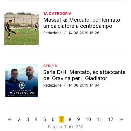
1A CATEGORIA
Massafra: Mercato, confermato
un calciatore a centrocampo
Redazione
/
14.08.2019 16:26
SERIE D
Serie D/H: Mercato, ex attaccante
del Gravina per il Gladiator
Redazione
/
14.08.2019 14:34
←
2
3
4
5
6
7
8
9
10
11
12
→
Pagina 7 di 292