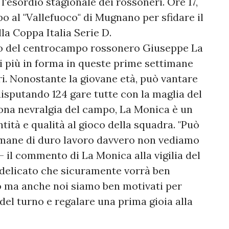
l'esordio stagionale dei rossoneri. Ore 17,
o al "Vallefuoco" di Mugnano per sfidare il
la Coppa Italia Serie D.
ovo del centrocampo rossonero Giuseppe La
ti più in forma in queste prime settimane
uri. Nonostante la giovane età, può vantare
disputando 124 gare tutte con la maglia del
ona nevralgia del campo, La Monica è un
tità e qualità al gioco della squadra. "Può
mane di duro lavoro davvero non vediamo
 il commento di La Monica alla vigilia del
 delicato che sicuramente vorrà ben
co ma anche noi siamo ben motivati per
del turno e regalare una prima gioia alla