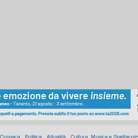
Cronaca
Politica
Attualità
Cultura, Musica e Spettacol