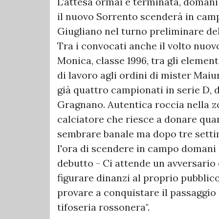
L'attesa ormai è terminata, domani 
il nuovo Sorrento scenderá in camp
Giugliano nel turno preliminare del
Tra i convocati anche il volto nu
Monica, classe 1996, tra gli elemen
di lavoro agli ordini di mister Mai
già quattro campionati in serie D, 
Gragnano. Autentica roccia nella z
calciatore che riesce a donare quan
sembrare banale ma dopo tre setti
l'ora di scendere in campo domani -
debutto - Ci attende un avversario
figurare dinanzi al proprio pubbli
provare a conquistare il passaggio 
tifoseria rossonera".