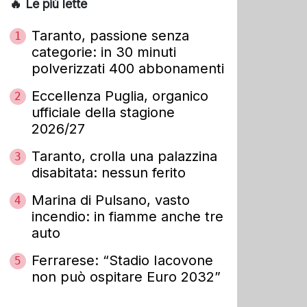
🔥 Le più lette
Taranto, passione senza
1
categorie: in 30 minuti
polverizzati 400 abbonamenti
Eccellenza Puglia, organico
2
ufficiale della stagione
2026/27
Taranto, crolla una palazzina
3
disabitata: nessun ferito
Marina di Pulsano, vasto
4
incendio: in fiamme anche tre
auto
Ferrarese: “Stadio Iacovone
5
non può ospitare Euro 2032”