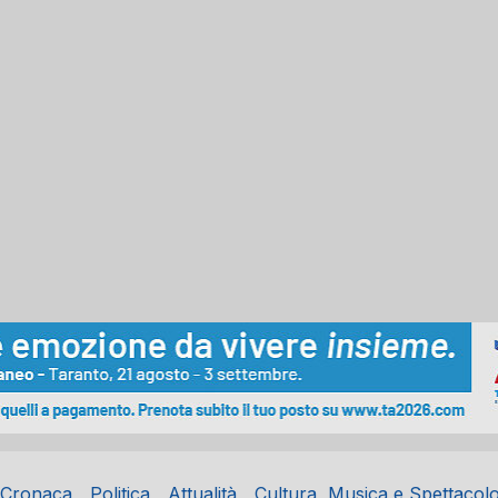
Cronaca
Politica
Attualità
Cultura, Musica e Spettacol