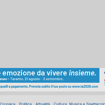
Cronaca
Politica
Attualità
Cultura, Musica e Spettacol