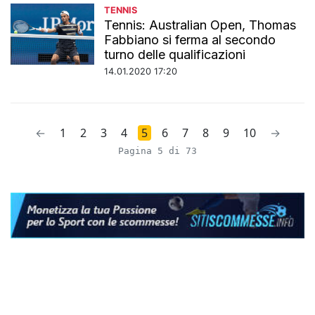
TENNIS
Tennis: Australian Open, Thomas
Fabbiano si ferma al secondo
turno delle qualificazioni
14.01.2020 17:20
←
1
2
3
4
5
6
7
8
9
10
→
Pagina 5 di 73