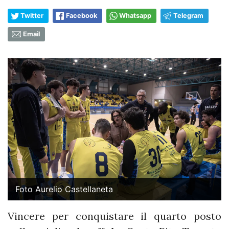
Twitter
Facebook
Whatsapp
Telegram
Email
Foto Aurelio Castellaneta
Vincere per conquistare il quarto posto