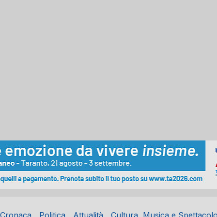
Cronaca
Politica
Attualità
Cultura, Musica e Spettacol