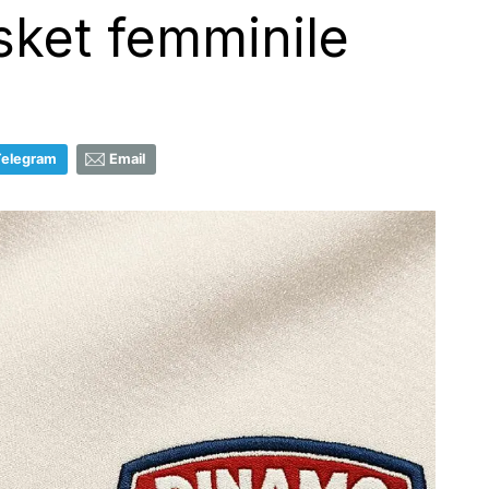
asket femminile
Telegram
Email