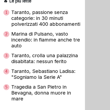
🔥 Le più lette
Taranto, passione senza
1
categorie: in 30 minuti
polverizzati 400 abbonamenti
Marina di Pulsano, vasto
2
incendio: in fiamme anche tre
auto
Taranto, crolla una palazzina
3
disabitata: nessun ferito
Taranto, Sebastiano Ladisa:
4
"Sogniamo la Serie A"
Tragedia a San Pietro in
5
Bevagna, donna muore in
mare