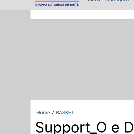
Home
BASKET
/
Support_O e D