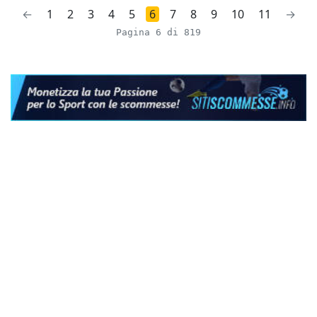
←
1
2
3
4
5
6
7
8
9
10
11
→
Pagina 6 di 819