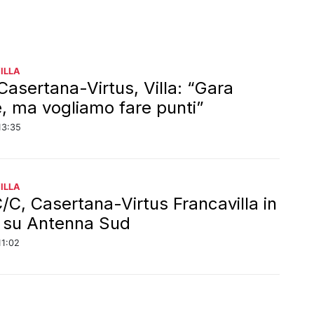
ILLA
Casertana-Virtus, Villa: “Gara
le, ma vogliamo fare punti”
13:35
ILLA
C/C, Casertana-Virtus Francavilla in
a su Antenna Sud
11:02