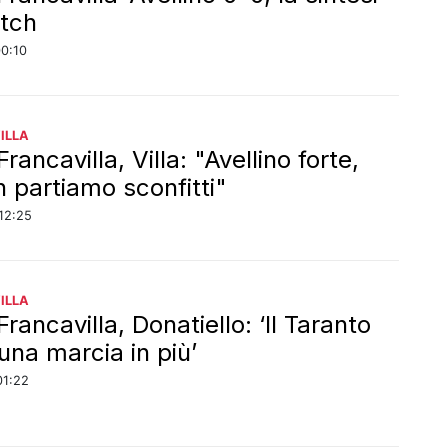
tch
00:10
ILLA
Francavilla, Villa: "Avellino forte,
 partiamo sconfitti"
12:25
ILLA
Francavilla, Donatiello: ‘Il Taranto
una marcia in più’
01:22