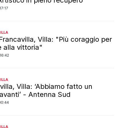
Artistico in pieno recupero
17:17
ILLA
Francavilla, Villa: "Più coraggio per
 alla vittoria"
16:42
ILLA
illa, Villa: ‘Abbiamo fatto un
avanti’ - Antenna Sud
00:44
ILLA