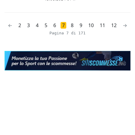
←
2
3
4
5
6
7
8
9
10
11
12
→
Pagina 7 di 171