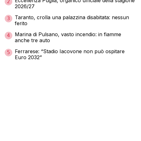
Eccellenza Puglia, organico ufficiale della stagione
2
2026/27
Taranto, crolla una palazzina disabitata: nessun
3
ferito
Marina di Pulsano, vasto incendio: in fiamme
4
anche tre auto
Ferrarese: “Stadio Iacovone non può ospitare
5
Euro 2032”