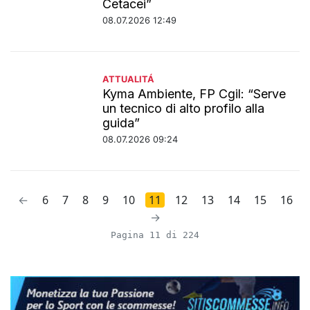
Cetacei”
08.07.2026 12:49
ATTUALITÁ
Kyma Ambiente, FP Cgil: “Serve
un tecnico di alto profilo alla
guida”
08.07.2026 09:24
←
6
7
8
9
10
11
12
13
14
15
16
→
Pagina 11 di 224