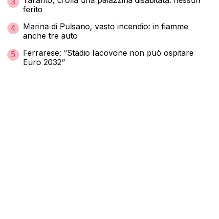
Taranto, crolla una palazzina disabitata: nessun
3
ferito
Marina di Pulsano, vasto incendio: in fiamme
4
anche tre auto
Ferrarese: “Stadio Iacovone non può ospitare
5
Euro 2032”