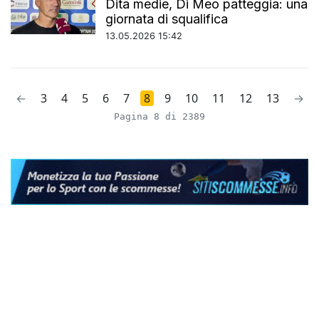
Dita medie, Di Meo patteggia: una
giornata di squalifica
13.05.2026 15:42
←
3
4
5
6
7
8
9
10
11
12
13
→
Pagina 8 di 2389