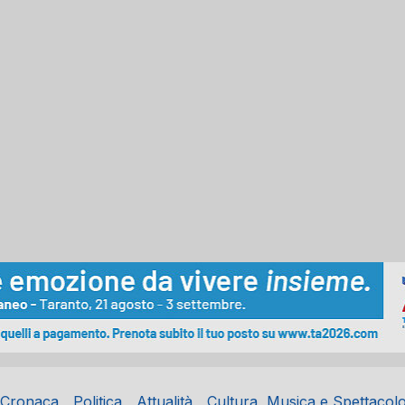
Cronaca
Politica
Attualità
Cultura, Musica e Spettacol