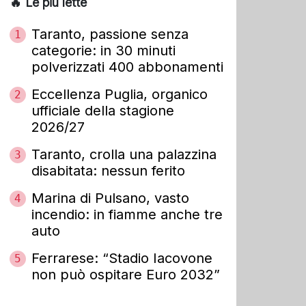
🔥 Le più lette
Taranto, passione senza
1
categorie: in 30 minuti
polverizzati 400 abbonamenti
Eccellenza Puglia, organico
2
ufficiale della stagione
2026/27
Taranto, crolla una palazzina
3
disabitata: nessun ferito
Marina di Pulsano, vasto
4
incendio: in fiamme anche tre
auto
Ferrarese: “Stadio Iacovone
5
non può ospitare Euro 2032”