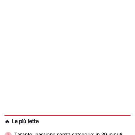
🔥 Le più lette
Taranto, passione senza categorie: in 30 minuti