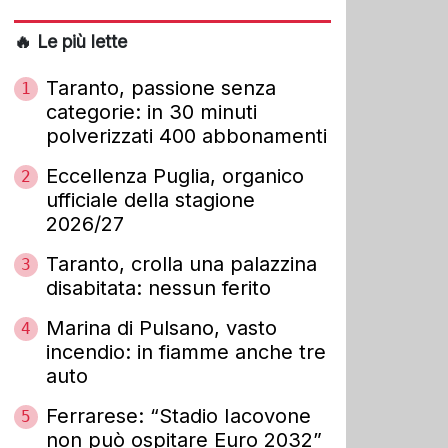
🔥 Le più lette
Taranto, passione senza
1
categorie: in 30 minuti
polverizzati 400 abbonamenti
Eccellenza Puglia, organico
2
ufficiale della stagione
2026/27
Taranto, crolla una palazzina
3
disabitata: nessun ferito
Marina di Pulsano, vasto
4
incendio: in fiamme anche tre
auto
Ferrarese: “Stadio Iacovone
5
non può ospitare Euro 2032”