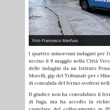
Foto Francesco Manfuso
I quattro minorenni indagati per l
ucciso il 9 maggio nella Città Vec
delle indagini da un Istituto Pen
Morelli, gip del Tribunale per i Mi
di convalida del fermo svoltesi nel
Il giudice non ha convalidato il fe
di fuga, ma ha accolto la richi
cautelare del collocamento in IP