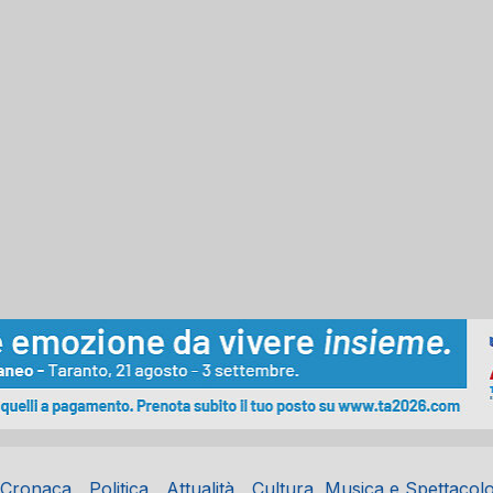
Cronaca
Politica
Attualità
Cultura, Musica e Spettacol