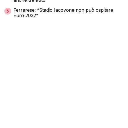
anche tre auto
Ferrarese: “Stadio Iacovone non può ospitare
5
Euro 2032”