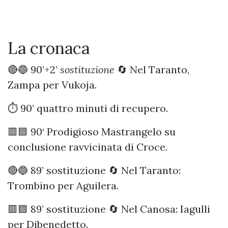
La cronaca
🔴🔵 90’+2’
sostituzione
🔄 Nel Taranto,
Zampa per Vukoja.
⏱️ 90’ quattro minuti di recupero.
🟥🟦 90‘ Prodigioso Mastrangelo su
conclusione ravvicinata di Croce.
🔴🔵 89’ sostituzione 🔄 Nel Taranto:
Trombino per Aguilera.
🟥🟦 89’ sostituzione 🔄 Nel Canosa: Iagulli
per Dibenedetto.