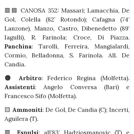
🟥🟦 CANOSA 352: Massari; Lamacchia, De
Gol, Colella (82’ Rotondo); Cafagna (74’
Lanzone), Manzo, Castro, Dibenedetto (89’
Iagulli), R. Farinola; Croce, Di Piazza.
Panchina
: Tarolli, Ferreira, Mangialardi,
Cormio, Belladonna, S. Farinola. All. De
Candia.
🟡 Arbitro
:
Federico Regina (Molfetta).
Assistenti
: Angelo Conversa (Bari) e
Francesco Sifo (Molfetta).
🟨
Ammoniti
: De Gol, De Candia (C); Incerti,
Aguilera (T).
🟥
Espulsi
: all’83’ Hadziosmanovic (T) e