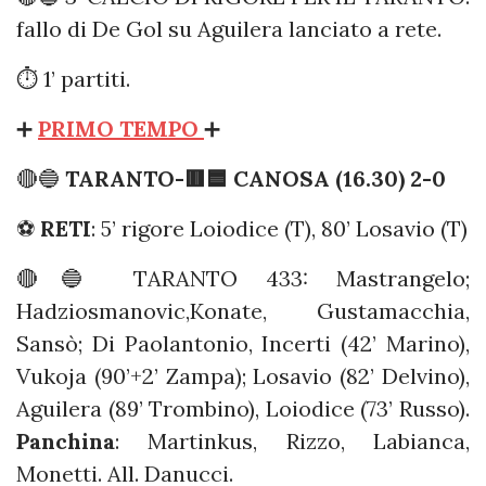
fallo di De Gol su Aguilera lanciato a rete.
⏱️ 1’ partiti.
➕
PRIMO TEMPO
➕
🔴🔵
TARANTO-🟥🟦 CANOSA (16.30) 2-0
⚽️
RETI
: 5’ rigore Loiodice (T), 80’ Losavio (T)
🔴🔵 TARANTO 433: Mastrangelo;
Hadziosmanovic,Konate, Gustamacchia,
Sansò; Di Paolantonio, Incerti (42’ Marino),
Vukoja (90’+2’ Zampa); Losavio (82’ Delvino),
Aguilera (89’ Trombino), Loiodice (73’ Russo).
Panchina
: Martinkus, Rizzo, Labianca,
Monetti. All. Danucci.