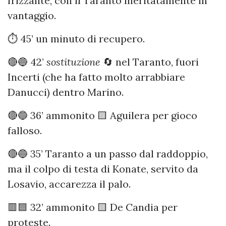
frizzante, con il Taranto meritatamente in
vantaggio.
⏱️ 45’ un minuto di recupero.
🔴🔵 42’
sostituzione
🔄 nel Taranto, fuori
Incerti (che ha fatto molto arrabbiare
Danucci) dentro Marino.
🔴🔵 36’ ammonito 🟨 Aguilera per gioco
falloso.
🔴🔵 35’ Taranto a un passo dal raddoppio,
ma il colpo di testa di Konate, servito da
Losavio, accarezza il palo.
🟥🟦 32’ ammonito 🟨 De Candia per
proteste.