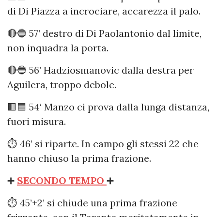
di Di Piazza a incrociare, accarezza il palo.
🔴🔵 57’ destro di Di Paolantonio dal limite,
non inquadra la porta.
🔴🔵 56’ Hadziosmanovic dalla destra per
Aguilera, troppo debole.
🟥🟦 54‘ Manzo ci prova dalla lunga distanza,
fuori misura.
⏱️ 46’ si riparte. In campo gli stessi 22 che
hanno chiuso la prima frazione.
➕
SECONDO TEMPO
➕
⏱️ 45’+2’ si chiude una prima frazione