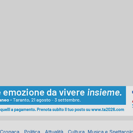
Cronaca
Politica
Attualità
Cultura, Musica e Spettacol