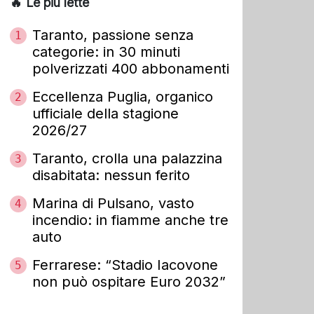
🔥 Le più lette
Taranto, passione senza
1
categorie: in 30 minuti
polverizzati 400 abbonamenti
Eccellenza Puglia, organico
2
ufficiale della stagione
2026/27
Taranto, crolla una palazzina
3
disabitata: nessun ferito
Marina di Pulsano, vasto
4
incendio: in fiamme anche tre
auto
Ferrarese: “Stadio Iacovone
5
non può ospitare Euro 2032”