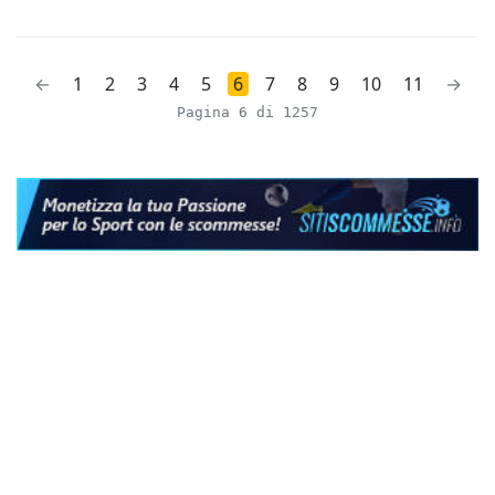
←
1
2
3
4
5
6
7
8
9
10
11
→
Pagina 6 di 1257