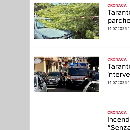
CRONACA
Tarant
parche
14.07.2026 
CRONACA
Taranto
interv
14.07.2026 1
CRONACA
Incendi
“Senza