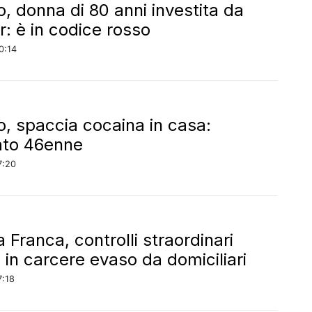
o, donna di 80 anni investita da
r: è in codice rosso
0:14
o, spaccia cocaina in casa:
ato 46enne
7:20
 Franca, controlli straordinari
: in carcere evaso da domiciliari
7:18