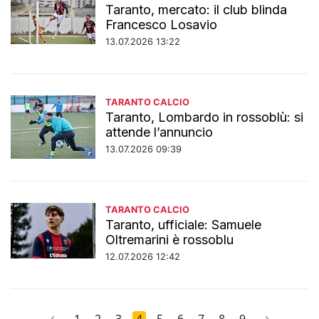
Taranto, mercato: il club blinda
Francesco Losavio
13.07.2026 13:22
TARANTO CALCIO
Taranto, Lombardo in rossoblù: si
attende l’annuncio
13.07.2026 09:39
TARANTO CALCIO
Taranto, ufficiale: Samuele
Oltremarini è rossoblu
12.07.2026 12:42
←
1
2
3
4
5
6
7
8
9
→