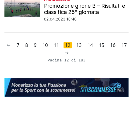
Promozione girone B – Risultati e
classifica 25° giornata
02.04.2023 18:40
←
7
8
9
10
11
12
13
14
15
16
17
→
Pagina 12 di 183