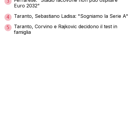
Ferrarese: “Stadio Iacovone non può ospitare
3
Euro 2032”
Taranto, Sebastiano Ladisa: "Sogniamo la Serie A"
4
Taranto, Corvino e Rajkovic decidono il test in
5
famiglia