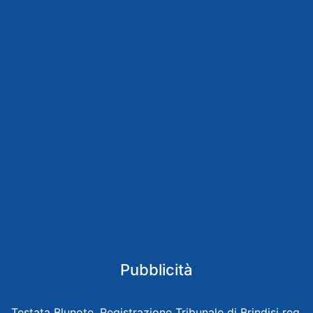
Pubblicità
Testata Blunote, Registrazione Tribunale di Brindisi reg.