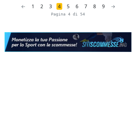
←
1
2
3
4
5
6
7
8
9
→
Pagina 4 di 54