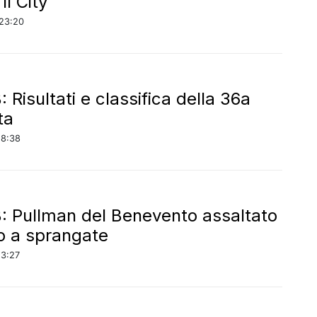
il City
23:20
: Risultati e classifica della 36a
ta
18:38
B: Pullman del Benevento assaltato
o a sprangate
13:27