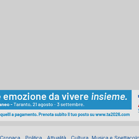
Cronaca
Politica
Attualità
Cultura, Musica e Spettacol