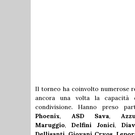
Il torneo ha coinvolto numerose re
ancora una volta la capacità 
condivisione. Hanno preso par
Phoenix
,
ASD Sava
,
Azz
Maruggio
,
Delfini Jonici
,
Diav
Dellisanti
,
Giovani Cryos
,
Lepor