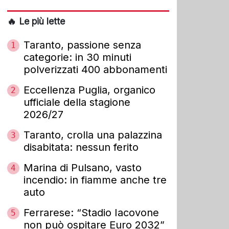
🔥 Le più lette
Taranto, passione senza
1
categorie: in 30 minuti
polverizzati 400 abbonamenti
Eccellenza Puglia, organico
2
ufficiale della stagione
2026/27
Taranto, crolla una palazzina
3
disabitata: nessun ferito
Marina di Pulsano, vasto
4
incendio: in fiamme anche tre
auto
Ferrarese: “Stadio Iacovone
5
non può ospitare Euro 2032”