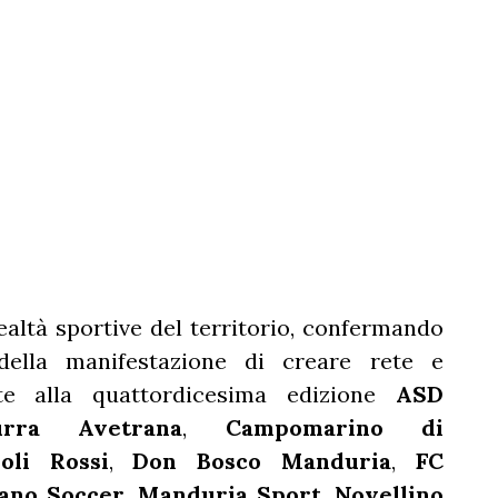
altà sportive del territorio, confermando
della manifestazione di creare rete e
te alla quattordicesima edizione
ASD
urra Avetrana
,
Campomarino di
oli Rossi
,
Don Bosco Manduria
,
FC
ano Soccer
,
Manduria Sport
,
Novellino