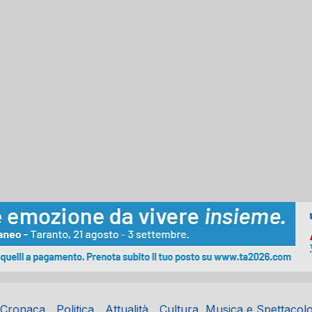
Cronaca
Politica
Attualità
Cultura, Musica e Spettacol