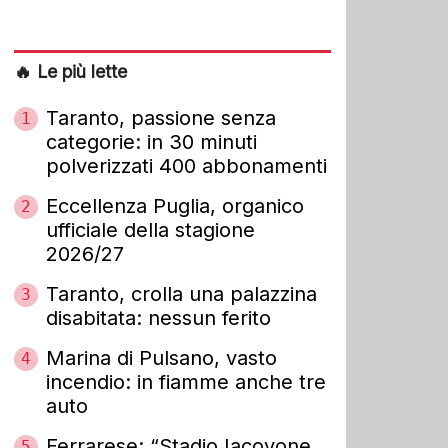
🔥 Le più lette
Taranto, passione senza
1
categorie: in 30 minuti
polverizzati 400 abbonamenti
Eccellenza Puglia, organico
2
ufficiale della stagione
2026/27
Taranto, crolla una palazzina
3
disabitata: nessun ferito
Marina di Pulsano, vasto
4
incendio: in fiamme anche tre
auto
Ferrarese: “Stadio Iacovone
5