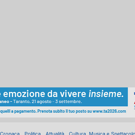
Cronaca
Politica
Attualità
Cultura, Musica e Spettacol