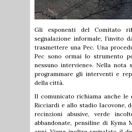
Gli esponenti del Comitato ri
segnalazione informale, l’invito 
trasmettere una Pec. Una procedur
Pec sono ormai lo strumento p
nessuno interviene». Nella nota s
programmare gli interventi e repe
della città.
Il comunicato richiama anche le c
Ricciardi e allo stadio Iacovone, 
recinzioni abusive, verde inco
abbandonate, pensiline di Kyma M
anni. Viene inoltre segnalato il 