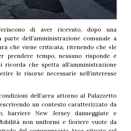
feriscono di aver ricevuto, dopo una
da parte dell’amministrazione comunale a
a che viene criticata, ritenendo che «le
er prendere tempo, nessuno risponde e
i ricorda che spetta all’amministrazione
rire le risorse necessarie nell’interesse
ondizioni dell’area attorno al Palazzetto
descrivendo un contesto caratterizzato da
lto, barriere New Jersey danneggiate e
obilità non uniformi e fioriere vuote da
degrado del comprensorio Arca situato sul