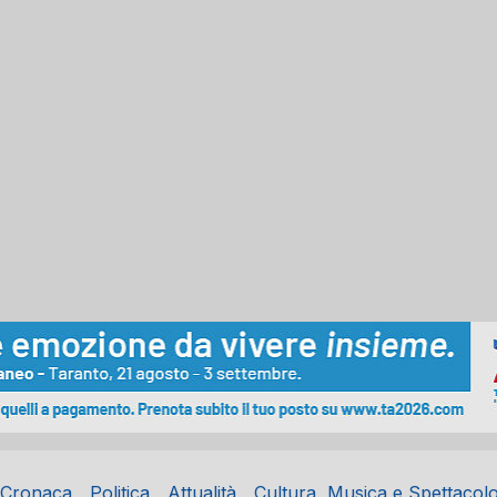
Cronaca
Politica
Attualità
Cultura, Musica e Spettacol