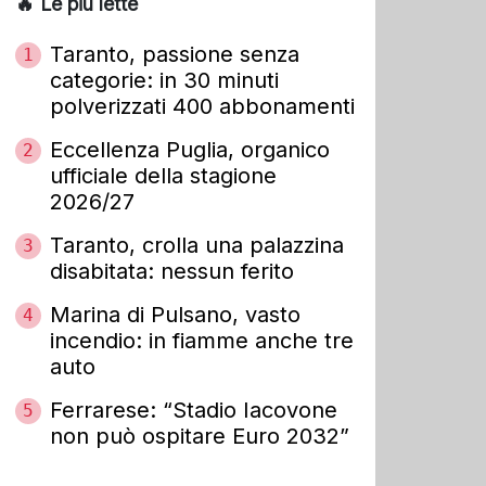
🔥 Le più lette
Taranto, passione senza
1
categorie: in 30 minuti
polverizzati 400 abbonamenti
Eccellenza Puglia, organico
2
ufficiale della stagione
2026/27
Taranto, crolla una palazzina
3
disabitata: nessun ferito
Marina di Pulsano, vasto
4
incendio: in fiamme anche tre
auto
Ferrarese: “Stadio Iacovone
5
non può ospitare Euro 2032”