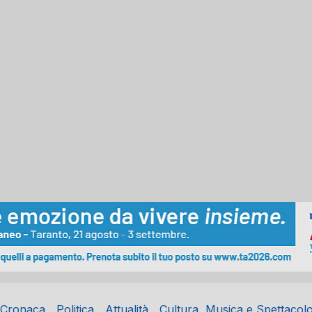
Cronaca
Politica
Attualità
Cultura, Musica e Spettacol