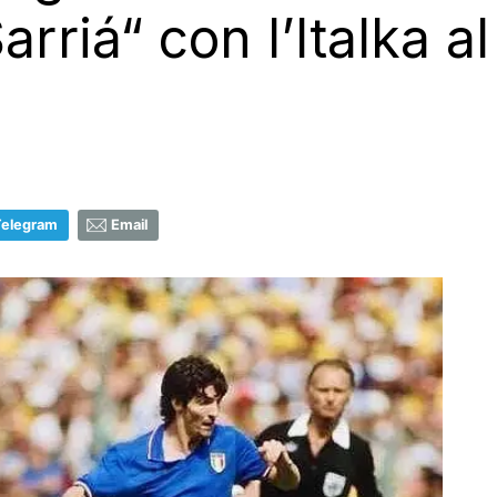
arriá“ con l’Italka a
Telegram
Email