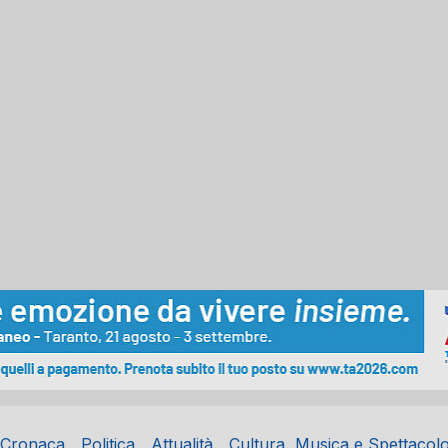
Cronaca
Politica
Attualità
Cultura, Musica e Spettacol