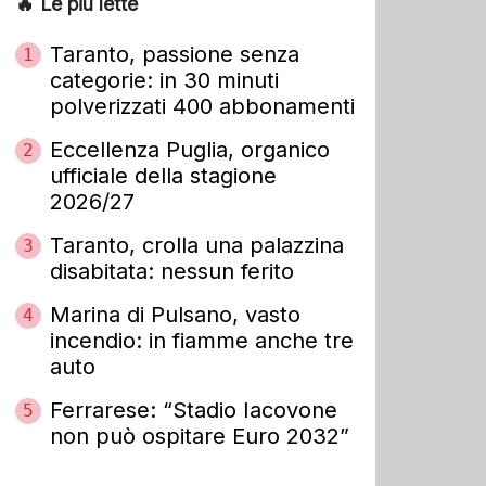
🔥 Le più lette
Taranto, passione senza
1
categorie: in 30 minuti
polverizzati 400 abbonamenti
Eccellenza Puglia, organico
2
ufficiale della stagione
2026/27
Taranto, crolla una palazzina
3
disabitata: nessun ferito
Marina di Pulsano, vasto
4
incendio: in fiamme anche tre
auto
Ferrarese: “Stadio Iacovone
5
non può ospitare Euro 2032”