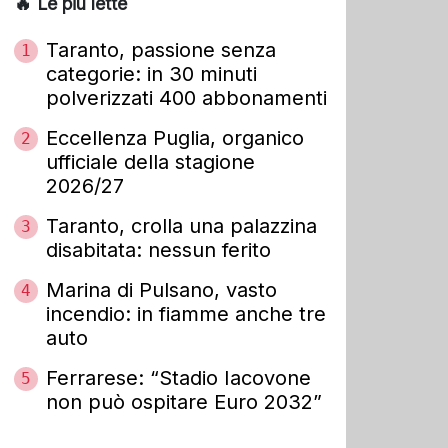
🔥 Le più lette
Taranto, passione senza
1
categorie: in 30 minuti
polverizzati 400 abbonamenti
Eccellenza Puglia, organico
2
ufficiale della stagione
2026/27
Taranto, crolla una palazzina
3
disabitata: nessun ferito
Marina di Pulsano, vasto
4
incendio: in fiamme anche tre
auto
Ferrarese: “Stadio Iacovone
5
non può ospitare Euro 2032”