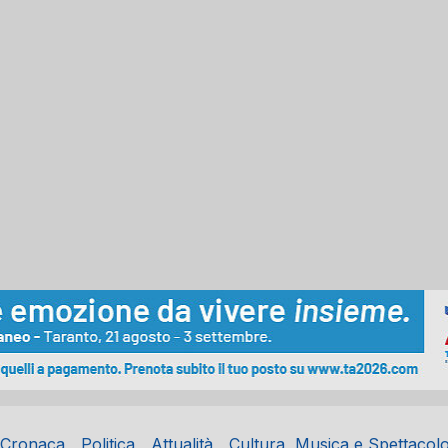
Cronaca
Politica
Attualità
Cultura, Musica e Spettacol