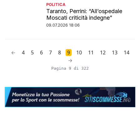
POLITICA
Taranto, Perrini: “All’ospedale
Moscati criticità indegne”
09.07.2026 18:06
←
4
5
6
7
8
9
10
11
12
13
14
→
Pagina 9 di 322