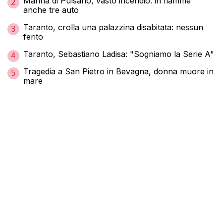
Marina di Pulsano, vasto incendio: in fiamme
2
anche tre auto
Taranto, crolla una palazzina disabitata: nessun
3
ferito
Taranto, Sebastiano Ladisa: "Sogniamo la Serie A"
4
Tragedia a San Pietro in Bevagna, donna muore in
5
mare