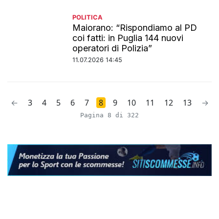
POLITICA
Maiorano: “Rispondiamo al PD
coi fatti: in Puglia 144 nuovi
operatori di Polizia”
11.07.2026 14:45
←
3
4
5
6
7
8
9
10
11
12
13
→
Pagina 8 di 322