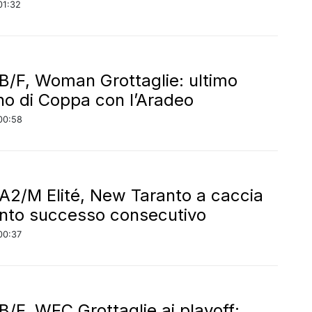
01:32
 B/F, Woman Grottaglie: ultimo
o di Coppa con l’Aradeo
00:58
 A2/M Elité, New Taranto a caccia
into successo consecutivo
00:37
 B/F, WFC Grottaglie ai playoff: