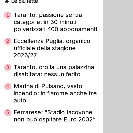
🔥 Le più lette
Taranto, passione senza
1
categorie: in 30 minuti
polverizzati 400 abbonamenti
Eccellenza Puglia, organico
2
ufficiale della stagione
2026/27
Taranto, crolla una palazzina
3
disabitata: nessun ferito
Marina di Pulsano, vasto
4
incendio: in fiamme anche tre
auto
Ferrarese: “Stadio Iacovone
5
non può ospitare Euro 2032”