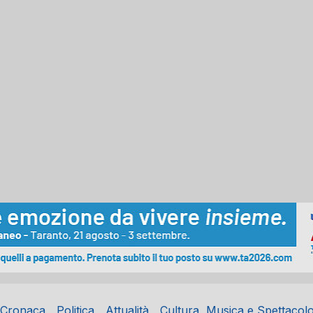
Cronaca
Politica
Attualità
Cultura, Musica e Spettacol