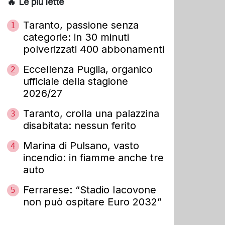
🔥 Le più lette
Taranto, passione senza
1
categorie: in 30 minuti
polverizzati 400 abbonamenti
Eccellenza Puglia, organico
2
ufficiale della stagione
2026/27
Taranto, crolla una palazzina
3
disabitata: nessun ferito
Marina di Pulsano, vasto
4
incendio: in fiamme anche tre
auto
Ferrarese: “Stadio Iacovone
5
non può ospitare Euro 2032”