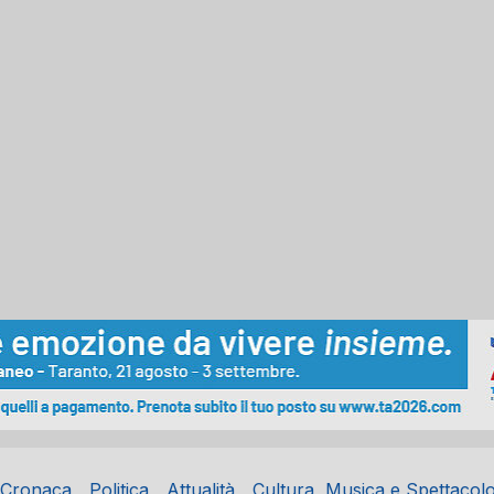
Cronaca
Politica
Attualità
Cultura, Musica e Spettacol