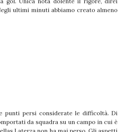
a gol. Unica nota dolente il rigore, direi
Negli ultimi minuti abbiamo creato almeno
punti persi considerate le difficoltà. Di
 comportati da squadra su un campo in cui è
'Hellas Laterza non ha mai perso. Gli aspetti